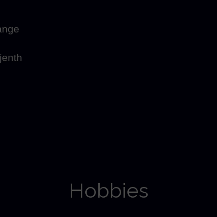
pange
jenth
Hobbies