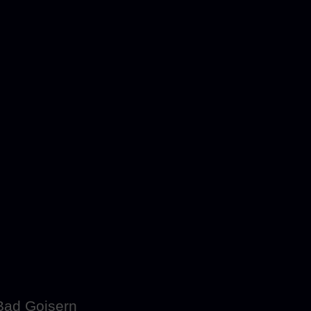
g
Bad Goisern